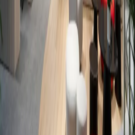
sôi động của TP. Hồ Chí Minh.
Next Project
Bạn đã sẵn sàng cùng ADP tạo ra các thay đổi đột phá cho
không gian làm việc?
Liên hệ ADP
Hãy đồng hành cùng ADP trên hành trình kiến tạo các văn
phòng truyền cảm hứng để khai phá những tiềm năng của
không gian, tổ chức và mỗi cá nhân, giúp nâng cao hiệu quả
hoạt động kinh doanh và gặt hái những thành công mới. Tạ
ADP, bạn sẽ nhận được sự tư vấn toàn diện từ các chuyên
gia hàng đầu trong lĩnh vực thiết kế và thi công văn phòng
tại Việt Nam, cùng bạn định hình không gian làm việc tươn
lai.
Liên hệ ADP
Trụ sở chính